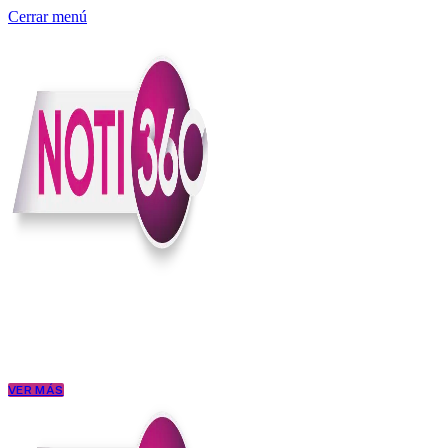
Cerrar menú
Somos un medio digital independiente con sede en Colombia que enti
claridad, contexto y criterio.
Creemos que una ciudadanía bien informada tiene más poder para exigi
conectar los hechos con sus consecuencias.
VER MÁS