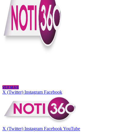
En Noti360 entendemos la noticia como debe ser; clara, directa y con
Somos un medio digital que le pone lupa a lo que pasa en Colombia y
merece estar bien informada.
VER MÁS
X (Twitter)
Instagram
Facebook
X (Twitter)
Instagram
Facebook
YouTube