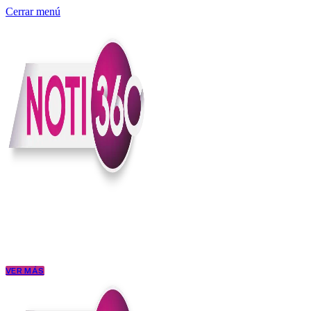
Cerrar menú
Somos un medio digital independiente con sede en Colombia que enti
claridad, contexto y criterio.
Creemos que una ciudadanía bien informada tiene más poder para exigi
conectar los hechos con sus consecuencias.
VER MÁS