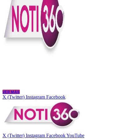
En Noti360 entendemos la noticia como debe ser; clara, directa y con
Somos un medio digital que le pone lupa a lo que pasa en Colombia y
merece estar bien informada.
VER MÁS
X (Twitter)
Instagram
Facebook
X (Twitter)
Instagram
Facebook
YouTube