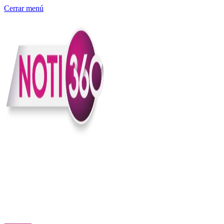
Cerrar menú
Somos un medio digital independiente con sede en Colombia que
entiende rapidéz no puede reemplazar la profundidad, con el
compromiso en contar lo que pasa en el país y el mundo con
claridad, contexto y criterio.
Creemos que una ciudadanía bien informada tiene más poder para
exigir, decidir y transformar. Por eso, en Noti360 más allá de
informar aportamos contexto, claridad y sentido para conectar los
hechos con sus consecuencias.