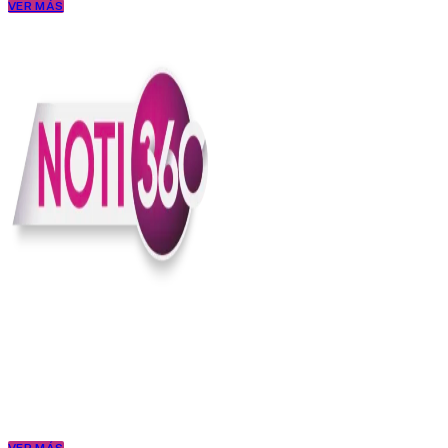
VER MÁS
En Noti360 entendemos la noticia como debe ser; clara, directa y
con sentido.
Somos un medio digital que le pone lupa a lo que pasa en Colombia
y el mundo, sin perder el ritmo ni el contexto. Contamos las cosas
como son, porque creemos en una ciudadanía que merece estar
bien informada.