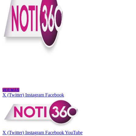
En Noti360 entendemos la noticia como debe ser; clara, directa y con
Somos un medio digital que le pone lupa a lo que pasa en Colombia y
merece estar bien informada.
VER MÁS
X (Twitter)
Instagram
Facebook
X (Twitter)
Instagram
Facebook
YouTube