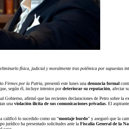
liminarlo física, judicial y moralmente tras polémica por supuestas in
nto
Firmes por la Patria
, presentó este lunes una
denuncia formal
contr
que, según él, incluye intentos por
deteriorar su reputación
, afectar 
tual Gobierno, afirmó que las recientes declaraciones de Petro sobre la e
ntan una
violación ilícita de sus comunicaciones privadas
. El aspirant
la calificó lo sucedido como un “
montaje burdo
” y aseguró que la cam
ipo jurídico ha presentado solicitudes ante la
Fiscalía General de la Na
l caso.