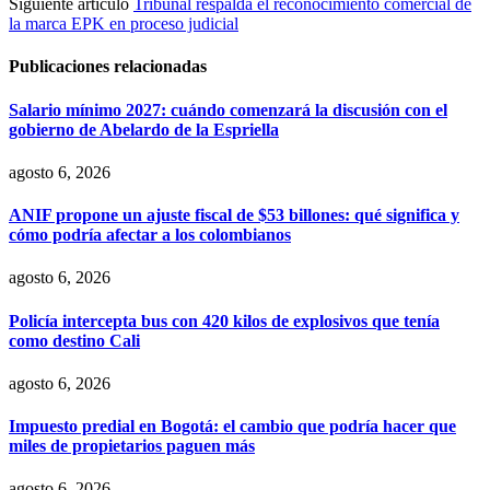
Siguiente artículo
Tribunal respalda el reconocimiento comercial de
la marca EPK en proceso judicial
Publicaciones relacionadas
Salario mínimo 2027: cuándo comenzará la discusión con el
gobierno de Abelardo de la Espriella
agosto 6, 2026
ANIF propone un ajuste fiscal de $53 billones: qué significa y
cómo podría afectar a los colombianos
agosto 6, 2026
Policía intercepta bus con 420 kilos de explosivos que tenía
como destino Cali
agosto 6, 2026
Impuesto predial en Bogotá: el cambio que podría hacer que
miles de propietarios paguen más
agosto 6, 2026