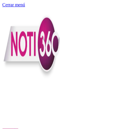
Cerrar menú
Somos un medio digital independiente con sede en Colombia que
entiende rapidéz no puede reemplazar la profundidad, con el
compromiso en contar lo que pasa en el país y el mundo con
claridad, contexto y criterio.
Creemos que una ciudadanía bien informada tiene más poder para
exigir, decidir y transformar. Por eso, en Noti360 más allá de
informar aportamos contexto, claridad y sentido para conectar los
hechos con sus consecuencias.