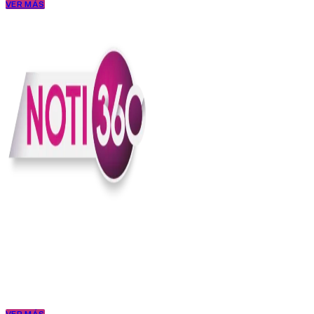
VER MÁS
En Noti360 entendemos la noticia como debe ser; clara, directa y
con sentido.
Somos un medio digital que le pone lupa a lo que pasa en Colombia
y el mundo, sin perder el ritmo ni el contexto. Contamos las cosas
como son, porque creemos en una ciudadanía que merece estar
bien informada.