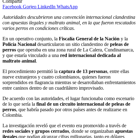
Compartir
Facebook
Gorjeo
LinkedIn
WhatsApp
Autoridades descubrieron una convención internacional clandestina
con apuestas ilegales y maltrato animal, en la que fueron rescatados
varios perros en condiciones críticas.
En un operativo conjunto, la
Fiscalía General de la Nación
y la
Policía Nacional
desarticularon un sitio clandestino de
peleas de
perros
que operaba en una zona rural de La Calera, Cundinamarca,
y que estaría vinculado a una
red internacional dedicada al
maltrato animal
.
El procedimiento permitió la
captura de 13 personas
, entre ellas
nueve extranjeros y cuatro colombianos, quienes fueron
sorprendidos en flagrancia mientras se desarrollaban enfrentamientos
entre caninos dentro de un cuadrilátero improvisado.
De acuerdo con las autoridades, el lugar funcionaba como escenario
de lo que sería la
final de un circuito internacional de peleas de
perros
, que habría pasado por otros países antes de realizarse en
Colombia.
La investigación reveló que el evento era promovido a través de
redes sociales y grupos cerrados
, donde se organizaban
apuestas
ilegales
que podían alcanzar cifras millonarias, tanto en dólares