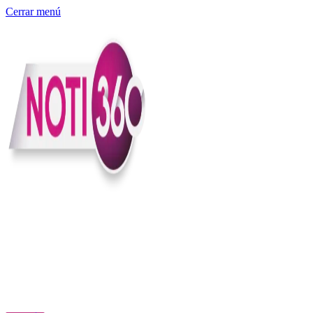
Cerrar menú
Somos un medio digital independiente con sede en Colombia que
entiende rapidéz no puede reemplazar la profundidad, con el
compromiso en contar lo que pasa en el país y el mundo con
claridad, contexto y criterio.
Creemos que una ciudadanía bien informada tiene más poder para
exigir, decidir y transformar. Por eso, en Noti360 más allá de
informar aportamos contexto, claridad y sentido para conectar los
hechos con sus consecuencias.