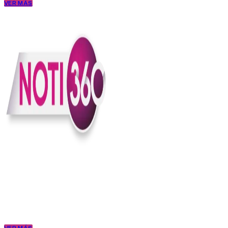
VER MÁS
En Noti360 entendemos la noticia como debe ser; clara, directa y
con sentido.
Somos un medio digital que le pone lupa a lo que pasa en Colombia
y el mundo, sin perder el ritmo ni el contexto. Contamos las cosas
como son, porque creemos en una ciudadanía que merece estar
bien informada.